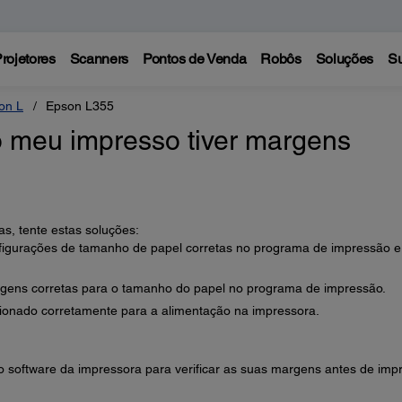
rojetores
Scanners
Pontos de Venda
Robôs
Soluções
Su
on L
Epson L355
o meu impresso tiver margens
s, tente estas soluções:
nfigurações de tamanho de papel corretas no programa de impressão e
rgens corretas para o tamanho do papel no programa de impressão.
icionado corretamente para a alimentação na impressora.
 software da impressora para verificar as suas margens antes de impr