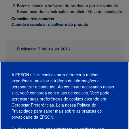
Baixe e instale o software do produto a partir do site da
Epson usando as instruções no pôster Guia de instalação.
Conceitos relacionados
Quando desinstalar o software do produto
Publicado: 7 de jan. de 2016
A EPSON utiliza cookies para oferecer a melhor
experiência, analisar o tráfego de informações e
personalizar o conteúdo. Ao continuar acessando nosso
site, você concorda com o uso de cookies. Você pode
gerenciar suas preferências de cookies clicando em
Gerenciar Preferências. Leia nossa
Política de
Produtos
Privacidade
para saber mais sobre as práticas de
privacidade da EPSON.
Suporte
Se desejar enviar uma solicitação de exclusão com