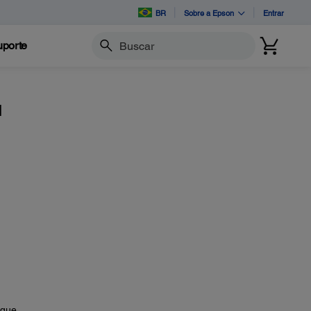
BR
Sobre a Epson
Entrar
porte
Buscar
u
eque.