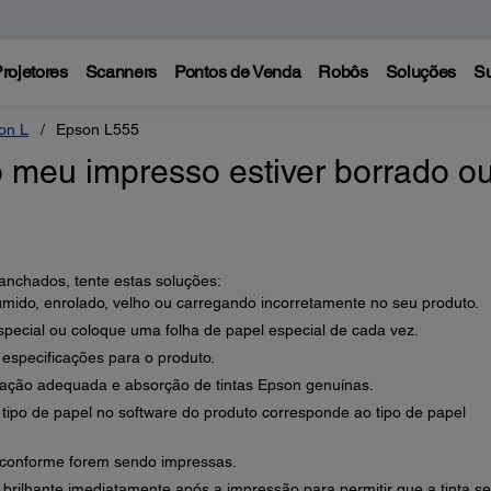
rojetores
Scanners
Pontos de Venda
Robôs
Soluções
Su
on L
Epson L555
o meu impresso estiver borrado o
nchados, tente estas soluções:
úmido, enrolado, velho ou carregando incorretamente no seu produto.
pecial ou coloque uma folha de papel especial de cada vez.
 especificações para o produto.
ração adequada e absorção de tintas Epson genuínas.
 tipo de papel no software do produto corresponde ao tipo de papel
, conforme forem sendo impressas.
brilhante imediatamente após a impressão para permitir que a tinta s