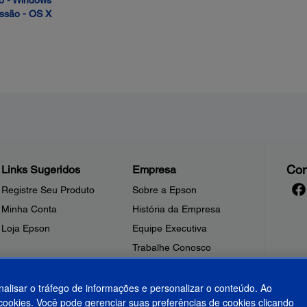
ão - Windows
essão - OS X
Con
Links Sugeridos
Empresa
Registre Seu Produto
Sobre a Epson
Minha Conta
História da Empresa
Loja Epson
Equipe Executiva
Trabalhe Conosco
Sala de Imprensa
Fale Conosco
nalisar o tráfego de informações e personalizar o conteúdo. Ao
ookies. Você pode gerenciar suas preferências de cookies clicando
Shakira + Epson