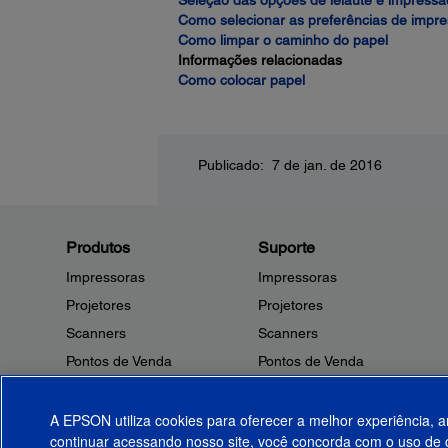
Seleção das opções de leiaute e impress
Como selecionar as preferências de impr
Como limpar o caminho do papel
Informações relacionadas
Como colocar papel
Publicado: 7 de jan. de 2016
Produtos
Suporte
Impressoras
Impressoras
Projetores
Projetores
Scanners
Scanners
Pontos de Venda
Pontos de Venda
Robôs
Robôs
Microdispositivos
Outros Produtos
A EPSON utiliza cookies para oferecer a melhor experiência, a
continuar acessando nosso site, você concorda com o uso de c
Tintas
Notificações de Segurança