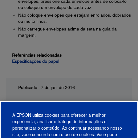
envelopes, pressione cada envelope antes de colocá-lo
ou coloque um envelope de cada vez.
Não coloque envelopes que estejam enrolados, dobrados
ou muito finos.
Não carregue envelopes acima da seta na guia da
margem.
Referências relacionadas
Especificações do papel
Publicado: 7 de jan. de 2016
A EPSON utiliza cookies para oferecer a melhor
experiência, analisar o tráfego de informações e
personalizar o conteúdo. Ao continuar acessando nosso
site, você concorda com o uso de cookies. Você pode