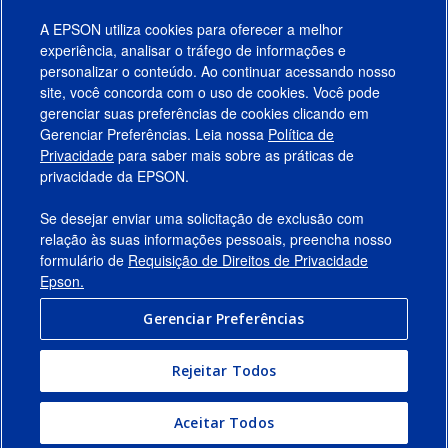
A EPSON utiliza cookies para oferecer a melhor
experiência, analisar o tráfego de informações e
personalizar o conteúdo. Ao continuar acessando nosso
site, você concorda com o uso de cookies. Você pode
gerenciar suas preferências de cookies clicando em
Gerenciar Preferências. Leia nossa
Política de
Produtos
Privacidade
para saber mais sobre as práticas de
privacidade da EPSON.
Suporte
Se desejar enviar uma solicitação de exclusão com
Links Sugeridos
relação às suas informações pessoais, preencha nosso
formulário de
Requisição de Direitos de Privacidade
Empresa
Epson.
Gerenciar Preferências
Conecte-se com a Epson
Rejeitar Todos
© 2026 Epson America, Inc.
Termos de Uso
Gerenciar Preferências
Aceitar Todos
Política de Privacidade
Privacidade de Dados