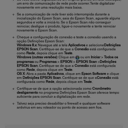
um erro de comunicação de rede pode ocorrer. Tente digitalizar
novamente em uma resolução mais baixa.
Se a comunicação de rede tiver sido interrompida durante a
inicialização do Epson Scan, saia do Epson Scan, aguarde alguns
segundos e volte a iniciá-lo. Se o Epson Scan não conseguir
reiniciar, desligue o produto, ligue-o novamente e tente reiniciar
novamente o Epson Scan.
Cheque a configuração de conexão e teste a conexão usando a
opção Definições Epson Scan:
Windows 8.x
: Navegue até a tela
Aplicativos
e selecione
Definições
EPSON Scan
. Certifique-se de que a
Conexão
está configurada
como
Rede
, depois clique em
Teste
.
Windows (outras versões)
: Clique em
ou em
Iniciar
>
Todos os
programas
ou
Programas
>
EPSON
>
EPSON Scan
>
Definições
EPSON Scan
. Certifique-se de que a
Conexão
está configurada
como
Rede
, depois clique em
Teste
.
OS X
: Abra a pasta
Aplicativos
, clique em
Epson Software
e clique
em
Definições EPSON Scan
. Certifique-se de que a
Conexão
está
configurada como
Rede
, depois clique em
Teste
.
Certifique-se de que a opção selecionada como
Cronômetro
desligamento
no programa Definições Epson Scan oferece tempo
suficiente para concluir a digitalização em rede.
Talvez seja preciso desabilitar o firewall e qualquer software
antivírus em seu roteador ou ponto de acesso sem fios.