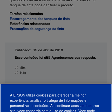
quando o nível da tinta está abaixo da linha inferior no
tanque de tinta pode danificar o produto.
Tarefas relacionadas
Recarregamento dos tanques de tinta
Referências relacionadas
Precauções de segurança da tinta
Publicado: 19 de abr. de 2018
Esse conteúdo foi útil?
Agradecemos sua resposta.
Sim
Não
A EPSON utiliza cookies para oferecer a melhor
experiência, analisar o tráfego de informações e
personalizar o conteúdo. Ao continuar acessando nosso
site, você concorda com o uso de cookies. Você pode