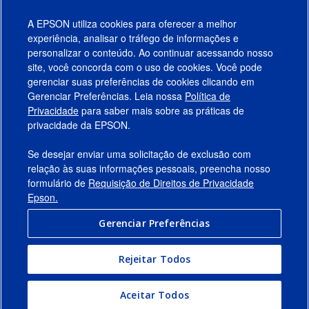
A EPSON utiliza cookies para oferecer a melhor
experiência, analisar o tráfego de informações e
personalizar o conteúdo. Ao continuar acessando nosso
site, você concorda com o uso de cookies. Você pode
gerenciar suas preferências de cookies clicando em
Gerenciar Preferências. Leia nossa
Política de
Produtos
Privacidade
para saber mais sobre as práticas de
privacidade da EPSON.
Suporte
Se desejar enviar uma solicitação de exclusão com
Links Sugeridos
relação às suas informações pessoais, preencha nosso
formulário de
Requisição de Direitos de Privacidade
Empresa
Epson.
Gerenciar Preferências
Conecte-se com a Epson
Rejeitar Todos
© 2026 Epson America, Inc.
Termos de Uso
Gerenciar Preferências
Aceitar Todos
Política de Privacidade
Privacidade de Dados