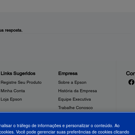
a resposta.
Con
Links Sugeridos
Empresa
Registre Seu Produto
Sobre a Epson
Minha Conta
História da Empresa
Loja Epson
Equipe Executiva
Trabalhe Conosco
Sala de Imprensa
Fale Conosco
nalisar o tráfego de informações e personalizar o conteúdo. Ao
ookies. Você pode gerenciar suas preferências de cookies clicando
Shakira + Epson