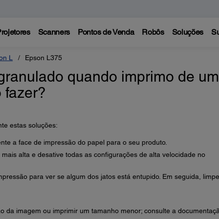
rojetores
Scanners
Pontos de Venda
Robôs
Soluções
Su
on L
Epson L375
 granulado quando imprimo de um
o fazer?
te estas soluções:
nte a face de impressão do papel para o seu produto.
ais alta e desative todas as configurações de alta velocidade no
mpressão para ver se algum dos jatos está entupido. Em seguida, limpe
ão da imagem ou imprimir um tamanho menor; consulte a documentaç