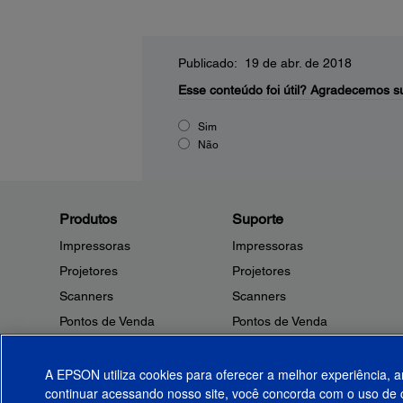
Publicado: 19 de abr. de 2018
Esse conteúdo foi útil?
Agradecemos su
Sim
Não
Produtos
Suporte
Impressoras
Impressoras
Projetores
Projetores
Scanners
Scanners
Pontos de Venda
Pontos de Venda
Robôs
Robôs
Microdispositivos
Outros Produtos
A EPSON utiliza cookies para oferecer a melhor experiência, a
continuar acessando nosso site, você concorda com o uso de c
Tintas
Notificações de Segurança