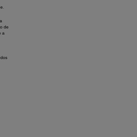
e.
a
o de
e a
 dos