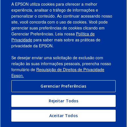
A EPSON utiliza cookies para oferecer a melhor
experiência, analisar o tráfego de informações e
personalizar o conteúdo. Ao continuar acessando nosso
site, você concorda com o uso de cookies. Você pode
gerenciar suas preferências de cookies clicando em
Gerenciar Preferências. Leia nossa
Política de
Produtos
Privacidade
para saber mais sobre as práticas de
privacidade da EPSON.
Suporte
Se desejar enviar uma solicitação de exclusão com
Links Sugeridos
relação às suas informações pessoais, preencha nosso
formulário de
Requisição de Direitos de Privacidade
Empresa
Epson.
Gerenciar Preferências
Conecte-se com a Epson
Rejeitar Todos
© 2026 Epson America, Inc.
Termos de Uso
Gerenciar Preferências
Aceitar Todos
Política de Privacidade
Privacidade de Dados