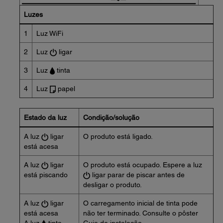
Luzes
1
Luz WiFi
2
Luz
ligar
3
Luz
tinta
4
Luz
papel
Estado da luz
Condição/solução
A luz
ligar
O produto está ligado.
está acesa
A luz
ligar
O produto está ocupado. Espere a luz
está piscando
ligar parar de piscar antes de
desligar o produto.
A luz
ligar
O carregamento inicial de tinta pode
está acesa
não ter terminado. Consulte o pôster