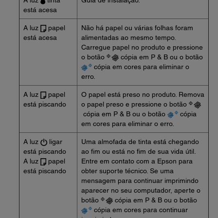
A luz
tinta
Guia de instalação.
está acesa
A luz
papel
Não há papel ou várias folhas foram
está acesa
alimentadas ao mesmo tempo.
Carregue papel no produto e pressione
o botão
cópia em P & B ou o botão
cópia em cores para eliminar o
erro.
A luz
papel
O papel está preso no produto. Remova
está piscando
o papel preso e pressione o botão
cópia em P & B ou o botão
cópia
em cores para eliminar o erro.
A luz
ligar
Uma almofada de tinta está chegando
está piscando
ao fim ou está no fim de sua vida útil.
A luz
papel
Entre em contato com a Epson para
está piscando
obter suporte técnico. Se uma
mensagem para continuar imprimindo
aparecer no seu computador, aperte o
botão
cópia em P & B ou o botão
cópia em cores para continuar