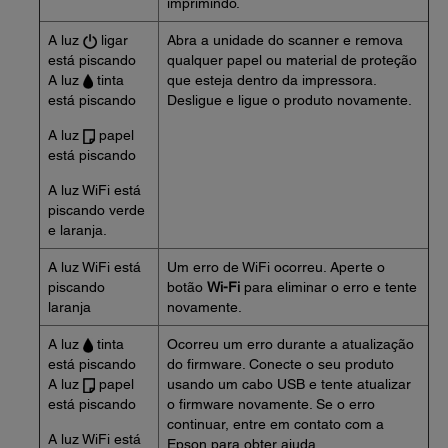
imprimindo.
A luz
ligar
Abra a unidade do scanner e remova
está piscando
qualquer papel ou material de proteção
A luz
tinta
que esteja dentro da impressora.
está piscando
Desligue e ligue o produto novamente.
A luz
papel
está piscando
A luz WiFi está
piscando verde
e laranja.
A luz WiFi está
Um erro de WiFi ocorreu. Aperte o
piscando
botão
Wi-Fi
para eliminar o erro e tente
laranja
novamente.
A luz
tinta
Ocorreu um erro durante a atualização
está piscando
do firmware. Conecte o seu produto
A luz
papel
usando um cabo USB e tente atualizar
está piscando
o firmware novamente. Se o erro
continuar, entre em contato com a
A luz WiFi está
Epson para obter ajuda.