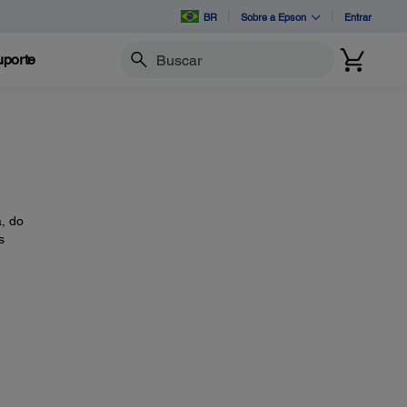
BR
Sobre a Epson
Entrar
porte
Buscar
, do
s