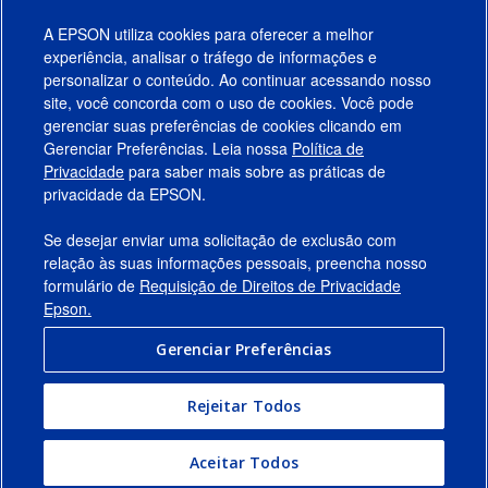
A EPSON utiliza cookies para oferecer a melhor
experiência, analisar o tráfego de informações e
personalizar o conteúdo. Ao continuar acessando nosso
site, você concorda com o uso de cookies. Você pode
gerenciar suas preferências de cookies clicando em
Gerenciar Preferências. Leia nossa
Política de
Produtos
Privacidade
para saber mais sobre as práticas de
privacidade da EPSON.
Suporte
Se desejar enviar uma solicitação de exclusão com
Links Sugeridos
relação às suas informações pessoais, preencha nosso
formulário de
Requisição de Direitos de Privacidade
Empresa
Epson.
Gerenciar Preferências
Conecte-se com a Epson
Rejeitar Todos
© 2026 Epson America, Inc.
Termos de Uso
Gerenciar Preferências
Aceitar Todos
Política de Privacidade
Privacidade de Dados