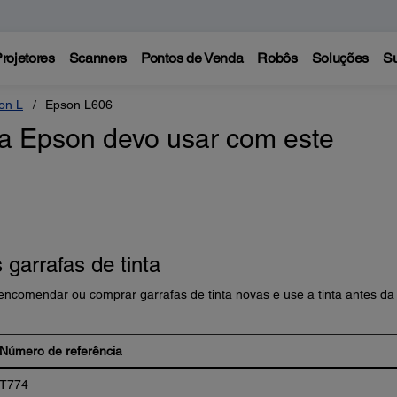
rojetores
Scanners
Pontos de Venda
Robôs
Soluções
Su
on L
Epson L606
nta Epson devo usar com este
garrafas de tinta
ncomendar ou comprar garrafas de tinta novas e use a tinta antes da
Número de referência
T774