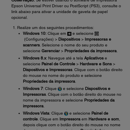
Observação:
Se estiver usando o software de impressora
Epson Universal Print Driver ou PostScript (PS3), consulte o
link abaixo para ativar a unidade de gaveta de papel
opcional.
Realize um dos seguintes procedimentos:
Windows 10:
Clique em
e selecione
(Configurações) >
Dispositivos
>
Impressoras e
scanners
. Selecione o nome do seu produto e
selecione
Gerenciar
>
Propriedades da impressora
.
Windows 8.x
: Navegue até a tela
Aplicativos
e
selecione
Painel de Controle
>
Hardware e Sons
>
Dispositivos e Impressoras
. Clique com o botão direito
do mouse no nome do produto e selecione
Propriedades da impressora
.
Windows 7
: Clique
e selecione
Dispositivos e
Impressoras
. Clique com o botão direito do mouse no
nome da impressora e selecione
Propriedades da
impressora
.
Windows Vista
: Clique
e selecione
Painel de
controle
. Clique em
Impressora
em
Hardware e som
,
depois clique com o botão direito do mouse no nome