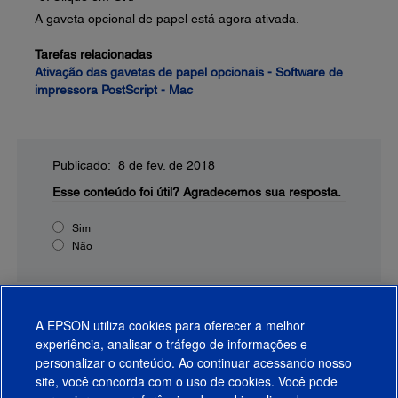
A gaveta opcional de papel está agora ativada.
Tarefas relacionadas
Ativação das gavetas de papel opcionais - Software de
impressora PostScript - Mac
Publicado: 8 de fev. de 2018
Esse conteúdo foi útil?
Agradecemos sua resposta.
Sim
Não
A EPSON utiliza cookies para oferecer a melhor
experiência, analisar o tráfego de informações e
personalizar o conteúdo. Ao continuar acessando nosso
site, você concorda com o uso de cookies. Você pode