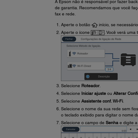
A Epson não é responsável por fazer back
de garantia. Recomendamos que você faça
fax e rede.
Aperte o botão
início, se necessário
Aperte o ícone
. Você verá uma 
Selecione
Roteador
.
Selecione
Iniciar ajuste
ou
Alterar Conf
Selecione
Assistente conf. Wi-Fi
.
Selecione o nome da sua rede sem fio
o teclado exibido para digitar o nome d
Selecione o campo de
Senha
e digite 