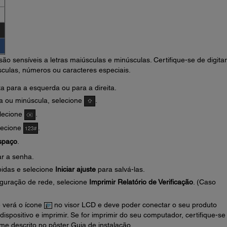
 sensíveis a letras maiúsculas e minúsculas. Certifique-se de digitar
sculas, números ou caracteres especiais.
a para a esquerda ou para a direita.
la ou minúscula, selecione
.
elecione
.
lecione
.
spaço
.
ar a senha.
bidas e selecione
Iniciar ajuste
para salvá-las.
figuração de rede, selecione
Imprimir Relatório de Verificação
. (Caso
ê verá o ícone
no visor LCD e deve poder conectar o seu produto
ispositivo e imprimir. Se for imprimir do seu computador, certifique-se
me descrito no pôster Guia de instalação.