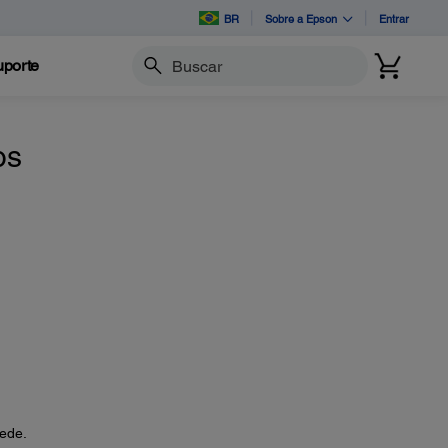
BR
Sobre a Epson
Entrar
porte
Buscar
os
ede.