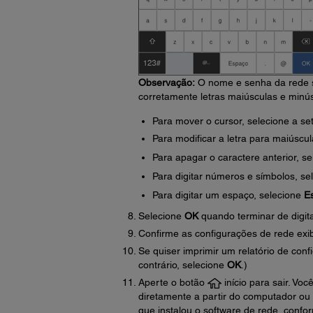
Observação:
O nome e senha da rede são
corretamente letras maiúsculas e minú
Para mover o cursor, selecione a set
Para modificar a letra para maiúscu
Para apagar o caractere anterior, s
Para digitar números e símbolos, se
Para digitar um espaço, selecione
E
Selecione
OK
quando terminar de digit
Confirme as configurações de rede exi
Se quiser imprimir um relatório de con
contrário, selecione
OK
.)
Aperte o botão
início para sair. Voc
diretamente a partir do computador ou d
que instalou o software de rede, confor