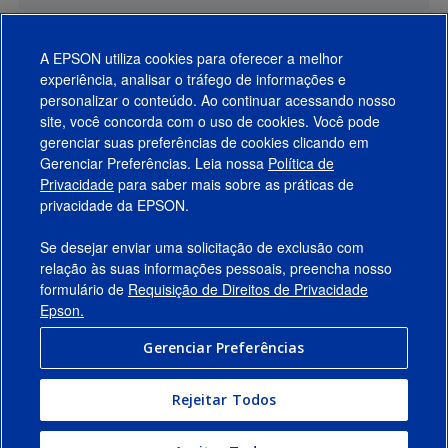
A EPSON utiliza cookies para oferecer a melhor
experiência, analisar o tráfego de informações e
personalizar o conteúdo. Ao continuar acessando nosso
site, você concorda com o uso de cookies. Você pode
gerenciar suas preferências de cookies clicando em
Gerenciar Preferências. Leia nossa
Política de
Produtos
Privacidade
para saber mais sobre as práticas de
privacidade da EPSON.
Suporte
Se desejar enviar uma solicitação de exclusão com
Links Sugeridos
relação às suas informações pessoais, preencha nosso
formulário de
Requisição de Direitos de Privacidade
Empresa
Epson.
Gerenciar Preferências
Conecte-se com a Epson
Rejeitar Todos
© 2026 Epson America, Inc.
Termos de Uso
Gerenciar Preferências