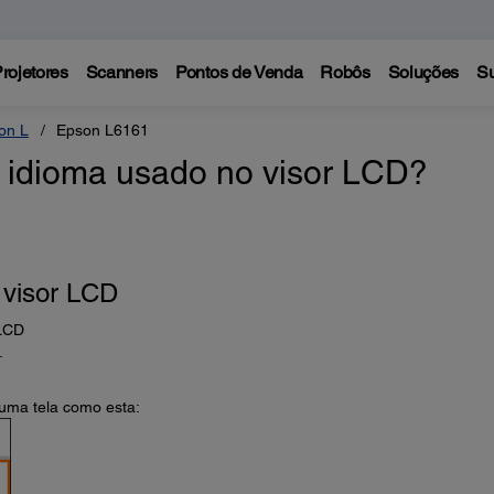
rojetores
Scanners
Pontos de Venda
Robôs
Soluções
Su
on L
Epson L6161
 idioma usado no visor LCD?
 visor LCD
 LCD
.
 uma tela como esta: