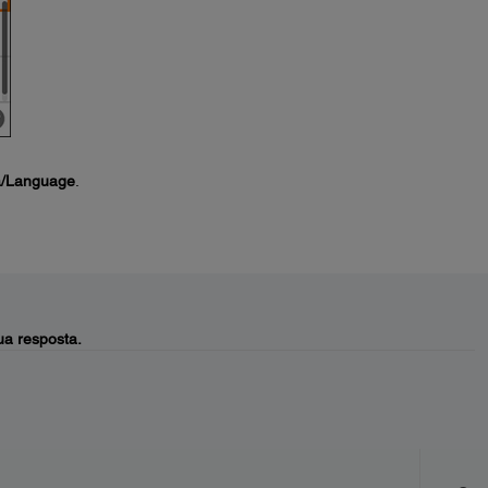
a/Language
.
a resposta.