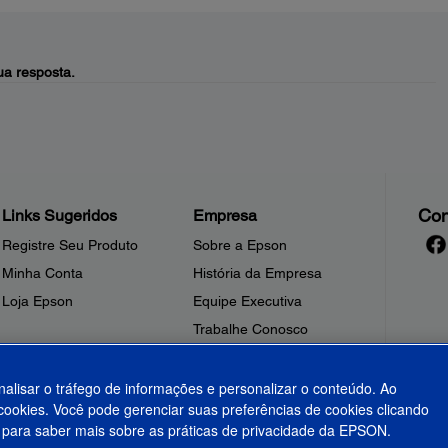
a resposta.
Con
Links Sugeridos
Empresa
Registre Seu Produto
Sobre a Epson
Minha Conta
História da Empresa
Loja Epson
Equipe Executiva
Trabalhe Conosco
Sala de Imprensa
Fale Conosco
nalisar o tráfego de informações e personalizar o conteúdo. Ao
ookies. Você pode gerenciar suas preferências de cookies clicando
Shakira + Epson
para saber mais sobre as práticas de privacidade da EPSON.