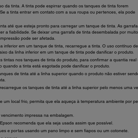
 da tinta. A tinta pode espirrar quando os tanques de tinta forem
Se a tinta entrar em contato com a sua roupa ou pertences, ela pode
ta até que esteja pronto para carregar um tanque de tinta. As garrafa
r a fiabilidade. Se deixar uma garrafa de tinta desembalada por muito
 impressão pode ser afetada.
nha inferior em um tanque de tinta, recarregue a tinta. O uso contínuo d
aixo da linha inferior em um tanque de tinta pode danificar o produto.
 tintas nos tanques de tinta do produto, para confirmar a quantia real
o quando a tinta está esgotada pode danificar o produto.
ques de tinta até a linha superior quando o produto não estiver send
nta.
recarregue os tanques de tinta até a linha superior pelo menos uma v
de um local frio, permita que ela aqueça à temperatura ambiente por pe
de vencimento impressa na embalagem.
a Epson recomenda que ela seja usada assim que possível.
ques e portas usando um pano limpo e sem fiapos ou um cotonete.