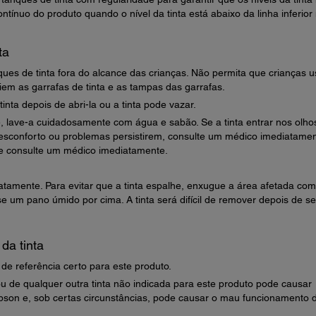
ntínuo do produto quando o nível da tinta está abaixo da linha inferior
ta
ques de tinta fora do alcance das crianças. Não permita que crianças 
em as garrafas de tinta e as tampas das garrafas.
inta depois de abri-la ou a tinta pode vazar.
e, lave-a cuidadosamente com água e sabão. Se a tinta entrar nos olho
sconforto ou problemas persistirem, consulte um médico imediatamen
a e consulte um médico imediatamente.
iatamente. Para evitar que a tinta espalhe, enxugue a área afetada co
e um pano úmido por cima. A tinta será difícil de remover depois de se
da tinta
de referência certo para este produto.
u de qualquer outra tinta não indicada para este produto pode causar
pson e, sob certas circunstâncias, pode causar o mau funcionamento 