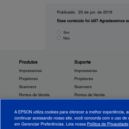
Publicado: 20 de jun. de 2019
Esse conteúdo foi útil?
Agradecemos su
Sim
Não
Produtos
Suporte
Impressoras
Impressoras
Projetores
Projetores
Scanners
Scanners
Pontos de Venda
Pontos de Venda
Robôs
Robôs
Microdispositivos
Outros Produtos
A EPSON utiliza cookies para oferecer a melhor experiência, a
continuar acessando nosso site, você concorda com o uso de c
Tintas
Notificações de Segurança
em Gerenciar Preferências. Leia nossa
Política de Privacidade
Papel