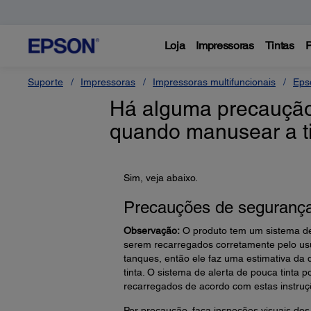
Loja
Impressoras
Tintas
P
Suporte
Impressoras
Impressoras multifuncionais
Eps
Há alguma precaução
quando manusear a t
Sim, veja abaixo.
Precauções de segurança 
Observação:
O produto tem um sistema de 
serem recarregados corretamente pelo usuá
tanques, então ele faz uma estimativa da 
tinta. O sistema de alerta de pouca tinta
recarregados de acordo com estas instruç
Por precaução, faça inspeções visuais dos 