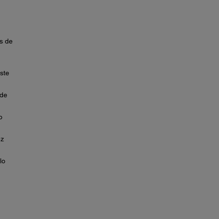
s de
este
 de
o
ez
lo