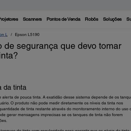
rojetores
Scanners
Pontos de Venda
Robôs
Soluções
Su
on L
Epson L5190
 de segurança que devo tomar
inta?
da tinta
alerta de pouca tinta. A exatidão desse sistema depende de os tanq
rio. O produto não pode medir diretamente os níveis da tinta nos
quantidade de tinta restante através do monitoramento interno do uso 
 pode gerar mensagens imprecisas se os tanques de tinta não forem
ões.
tanques de tinta com regularidade para garantir que os níveis da tinta