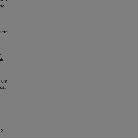
 no
usem
s,
te.
m um
ca.
do