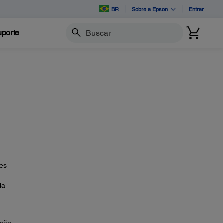
BR
Sobre a Epson
Entrar
porte
Buscar
ues
da
 não