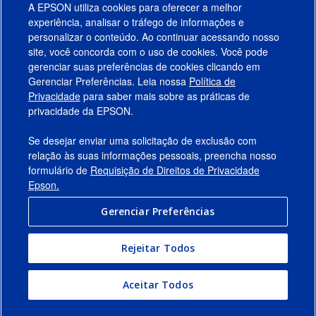
A EPSON utiliza cookies para oferecer a melhor
experiência, analisar o tráfego de informações e
personalizar o conteúdo. Ao continuar acessando nosso
site, você concorda com o uso de cookies. Você pode
gerenciar suas preferências de cookies clicando em
Gerenciar Preferências. Leia nossa
Política de
Produtos
Privacidade
para saber mais sobre as práticas de
privacidade da EPSON.
Suporte
Se desejar enviar uma solicitação de exclusão com
Links Sugeridos
relação às suas informações pessoais, preencha nosso
formulário de
Requisição de Direitos de Privacidade
Empresa
Epson.
Gerenciar Preferências
Conecte-se com a Epson
Rejeitar Todos
© 2026 Epson America, Inc.
Termos de Uso
Gerenciar Preferências
Aceitar Todos
Política de Privacidade
Privacidade de Dados