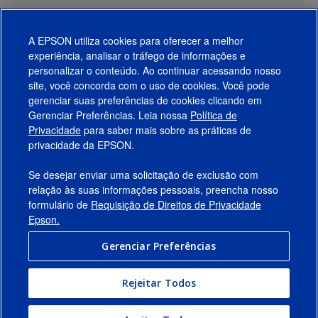
A EPSON utiliza cookies para oferecer a melhor
experiência, analisar o tráfego de informações e
personalizar o conteúdo. Ao continuar acessando nosso
site, você concorda com o uso de cookies. Você pode
gerenciar suas preferências de cookies clicando em
Gerenciar Preferências. Leia nossa
Política de
Produtos
Privacidade
para saber mais sobre as práticas de
privacidade da EPSON.
Suporte
Se desejar enviar uma solicitação de exclusão com
Links Sugeridos
relação às suas informações pessoais, preencha nosso
formulário de
Requisição de Direitos de Privacidade
Empresa
Epson.
Gerenciar Preferências
Conecte-se com a Epson
Rejeitar Todos
© 2026 Epson America, Inc.
Termos de Uso
Gerenciar Preferências