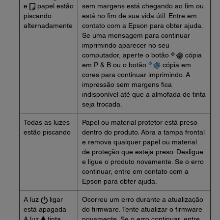
e
papel estão
sem margens está chegando ao fim ou
piscando
está no fim de sua vida útil. Entre em
alternadamente
contato com a Epson para obter ajuda.
Se uma mensagem para continuar
imprimindo aparecer no seu
computador, aperte o botão
cópia
em P & B ou o botão
cópia em
cores para continuar imprimindo. A
impressão sem margens fica
indisponível até que a almofada de tinta
seja trocada.
Todas as luzes
Papel ou material protetor está preso
estão piscando
dentro do produto. Abra a tampa frontal
e remova qualquer papel ou material
de proteção que esteja preso. Desligue
e ligue o produto novamente. Se o erro
continuar, entre em contato com a
Epson para obter ajuda.
A luz
ligar
Ocorreu um erro durante a atualização
está apagada
do firmware. Tente atualizar o firmware
A luz
tinta
novamente. Se o erro continuar, entre