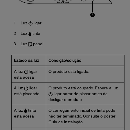
1
Luz
ligar
2
Luz
tinta
3
Luz
papel
Estado da luz
Condição/solução
A luz
ligar
O produto está ligado.
está acesa
A luz
ligar
O produto está ocupado. Espere a luz
está piscando
ligar parar de piscar antes de
desligar o produto.
A luz
tinta
O carregamento inicial de tinta pode
está acesa
não ter terminado. Consulte o pôster
Guia de instalação.