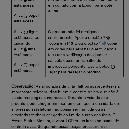
está acesa
em contato com a Epson para obter
ajuda.
A luz
papel
está acesa
A luz
ligar
O produto não foi desligado
está acesa ou
corretamente. Aperte o botão
piscando
cópia em P & B ou o botão
cópia
A luz
tinta
em cores para eliminar o erro, depois
está acesa
faça uma verificação dos jatos e
cancele qualquer trabalho de
A luz
papel
impressão pendente. Use o botão
está acesa
ligar para desligar o produto.
Observação:
As almofadas de tinta (feltros absorventes) na
impressora coletam, distribuem e contêm a tinta que não é
usada nas páginas impressas. Durante a vida do seu
produto, pode chegar um momento em que a qualidade de
impressão satisfatória não possa ser mantida ou as
almofadas tenham chegado ao fim de suas vidas úteis. O
Epson Status Monitor, o visor LCD ou as luzes no painel de
controle avisarão quando essas peças precisarem ser