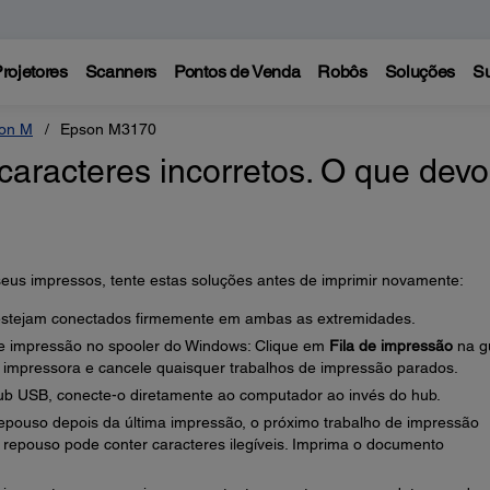
rojetores
Scanners
Pontos de Venda
Robôs
Soluções
Su
on M
Epson M3170
aracteres incorretos. O que devo
eus impressos, tente estas soluções antes de imprimir novamente:
 estejam conectados firmemente em ambas as extremidades.
e impressão no spooler do Windows: Clique em
Fila de impressão
na g
 impressora e cancele quaisquer trabalhos de impressão parados.
ub USB, conecte-o diretamente ao computador ao invés do hub.
pouso depois da última impressão, o próximo trabalho de impressão
repouso pode conter caracteres ilegíveis. Imprima o documento