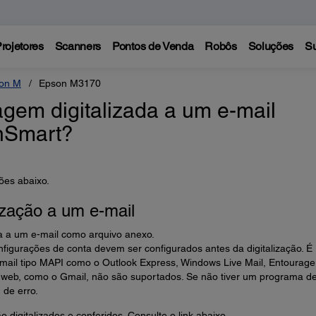
rojetores
Scanners
Pontos de Venda
Robôs
Soluções
Su
on M
Epson M3170
em digitalizada a um e-mail
nSmart?
ões abaixo.
zação a um e-mail
a a um e-mail como arquivo anexo.
nfigurações de conta devem ser configurados antes da digitalização. É
mail tipo MAPI como o Outlook Express, Windows Live Mail, Entourage
 web, como o Gmail, não são suportados. Se não tiver um programa de
de erro.
o digitalizados e conferidos. Consulte o link abaixo.