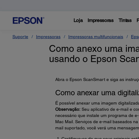
Loja
Impressoras
Tintas
P
Suporte
Impressoras
Impressoras multifuncionais
Eps
Como anexo uma imag
usando o Epson Sca
Abra o Epson ScanSmart e siga as instruç
Como anexar uma digitali
É possível anexar uma imagem digitalizad
Observação:
Seu aplicativo de e-mail e co
necessário que instale um programa de e-
Mac Mail. Serviços de e-mail baseados na
mail suportado, você verá uma mensagem 
Certifique-se de que seus originais estã