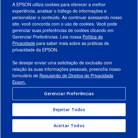
A EPSON utiliza cookies para oferecer a melhor
experiência, analisar o tráfego de informações e
personalizar o conteúdo. Ao continuar acessando nosso
site, você concorda com o uso de cookies. Você pode
gerenciar suas preferências de cookies clicando em
Gerenciar Preferências. Leia nossa
Política de
Produtos
Privacidade
para saber mais sobre as práticas de
privacidade da EPSON.
Suporte
Se desejar enviar uma solicitação de exclusão com
Links Sugeridos
relação às suas informações pessoais, preencha nosso
formulário de
Requisição de Direitos de Privacidade
Empresa
Epson.
Gerenciar Preferências
Conecte-se com a Epson
Rejeitar Todos
© 2026 Epson America, Inc.
Termos de Uso
Gerenciar Preferências
Aceitar Todos
Política de Privacidade
Privacidade de Dados