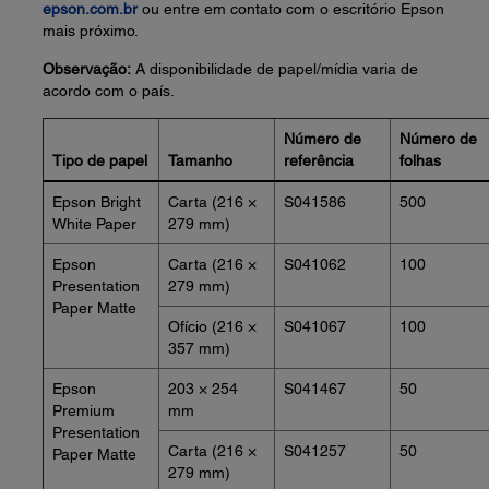
epson.com.br
ou entre em contato com o escritório Epson
mais próximo.
Observação:
A disponibilidade de papel/mídia varia de
acordo com o país.
Número de
Número de
Tipo de papel
Tamanho
referência
folhas
Epson Bright
Carta (216 ×
S041586
500
White Paper
279 mm)
Epson
Carta (216 ×
S041062
100
Presentation
279 mm)
Paper Matte
Ofício (216 ×
S041067
100
357 mm)
Epson
203 × 254
S041467
50
Premium
mm
Presentation
Carta (216 ×
S041257
50
Paper Matte
279 mm)