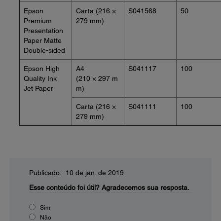
Epson
Carta (216 ×
S041568
50
Premium
279 mm)
Presentation
Paper Matte
Double-sided
Epson High
A4
S041117
100
Quality Ink
(210 × 297 m
Jet Paper
m)
Carta (216 ×
S041111
100
279 mm)
Publicado: 10 de jan. de 2019
Esse conteúdo foi útil?
Agradecemos sua resposta.
Sim
Não