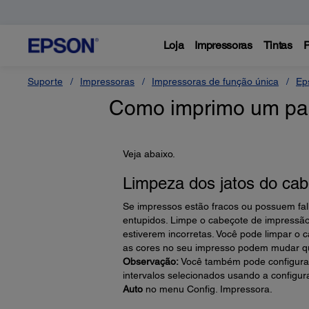
Loja
Impressoras
Tintas
P
Suporte
Impressoras
Impressoras de função única
Ep
Como imprimo um padr
Veja abaixo.
Limpeza dos jatos do ca
Se impressos estão fracos ou possuem fal
entupidos. Limpe o cabeçote de impressã
estiverem incorretas. Você pode limpar o
as cores no seu impresso podem mudar q
Observação:
Você também pode configurar
intervalos selecionados usando a configu
Auto
no menu Config. Impressora.