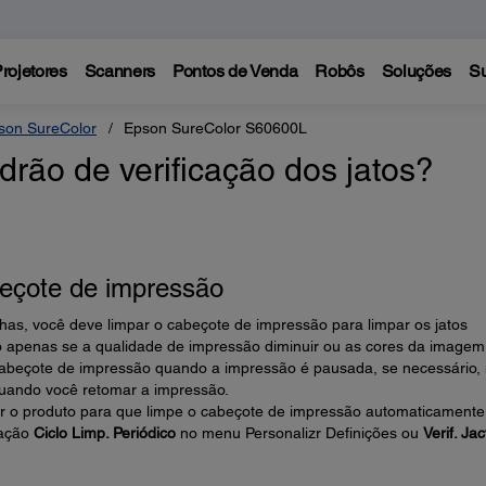
rojetores
Scanners
Pontos de Venda
Robôs
Soluções
Su
son SureColor
Epson SureColor S60600L
ão de verificação dos jatos?
beçote de impressão
has, você deve limpar o cabeçote de impressão para limpar os jatos
o apenas se a qualidade de impressão diminuir ou as cores da imagem
 cabeçote de impressão quando a impressão é pausada, se necessário,
uando você retomar a impressão.
 o produto para que limpe o cabeçote de impressão automaticament
ração
Ciclo Limp. Periódico
no menu Personalizr Definições ou
Verif. Ja