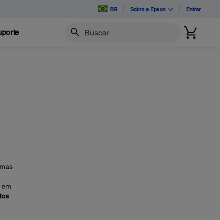
BR
Sobre a Epson
Entrar
porte
Buscar
 mas
e em
ctos