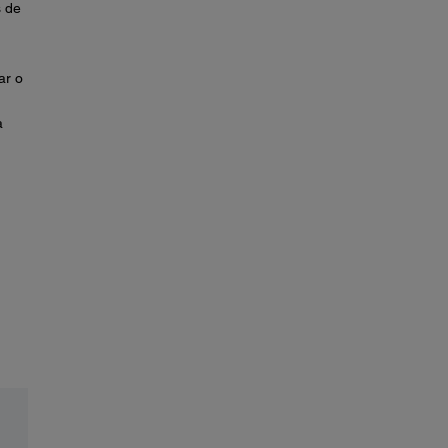
s de
ar o
a