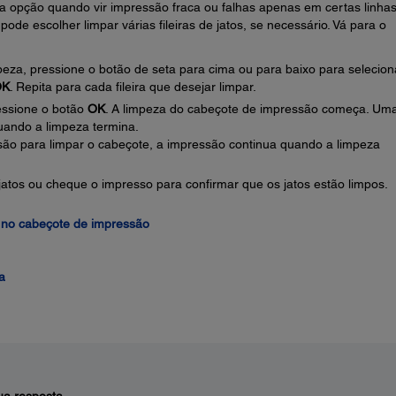
ta opção quando vir impressão fraca ou falhas apenas em certas linha
pode escolher limpar várias fileiras de jatos, se necessário. Vá para o
impeza, pressione o botão de seta para cima ou para baixo para selecion
OK
. Repita para cada fileira que desejar limpar.
essione o botão
OK
. A limpeza do cabeçote de impressão começa. Um
ando a limpeza termina.
ão para limpar o cabeçote, a impressão continua quando a limpeza
atos ou cheque o impresso para confirmar que os jatos estão limpos.
s no cabeçote de impressão
a