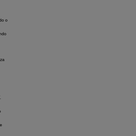
do o
ando
eza
.
o
de