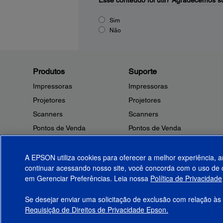
Esse conteúdo foi útil?
Agradecemos su
Sim
Não
Produtos
Suporte
Impressoras
Impressoras
Projetores
Projetores
Scanners
Scanners
Pontos de Venda
Pontos de Venda
Robôs
Robôs
Microdispositivos
Outros Produtos
A EPSON utiliza cookies para oferecer a melhor experiência, a
continuar acessando nosso site, você concorda com o uso de c
Tintas
Notificações de Segurança
em Gerenciar Preferências. Leia nossa
Política de Privacidade
Papel
Se desejar enviar uma solicitação de exclusão com relação às
Requisição de Direitos de Privacidade Epson.
© 2026 Epson America, Inc.
Termos de Uso
Gerenciar Preferências
P