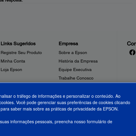
a resposta.
Con
Links Sugeridos
Empresa
Registre Seu Produto
Sobre a Epson
Minha Conta
História da Empresa
Loja Epson
Equipe Executiva
Trabalhe Conosco
Sala de Imprensa
Fale Conosco
nalisar o tráfego de informações e personalizar o conteúdo. Ao
ookies. Você pode gerenciar suas preferências de cookies clicando
Shakira + Epson
para saber mais sobre as práticas de privacidade da EPSON.
 suas informações pessoais, preencha nosso formulário de
olítica de Privacidade
Privacidade de Dados