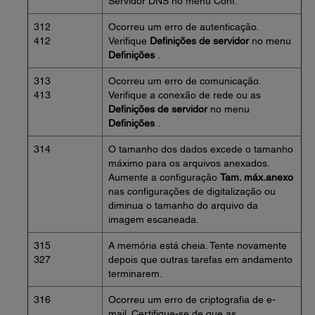
Servidor DNS no menu Conf.
312
Ocorreu um erro de autenticação.
412
Verifique
Definições de servidor
no menu
Definições
.
313
Ocorreu um erro de comunicação.
413
Verifique a conexão de rede ou as
Definições de servidor
no menu
Definições
.
314
O tamanho dos dados excede o tamanho
máximo para os arquivos anexados.
Aumente a configuração
Tam. máx.anexo
nas configurações de digitalização ou
diminua o tamanho do arquivo da
imagem escaneada.
315
A memória está cheia. Tente novamente
327
depois que outras tarefas em andamento
terminarem.
316
Ocorreu um erro de criptografia de e-
mail. Certifique-se de que as