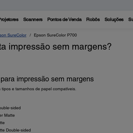
rojetores
Scanners
Pontos de Venda
Robôs
Soluções
Su
son SureColor
Epson SureColor P700
ta impressão sem margens?
l para impressão sem margens
 tipos e tamanhos de papel compatíveis.
ouble-sided
er Matte
tte
te Double-sided