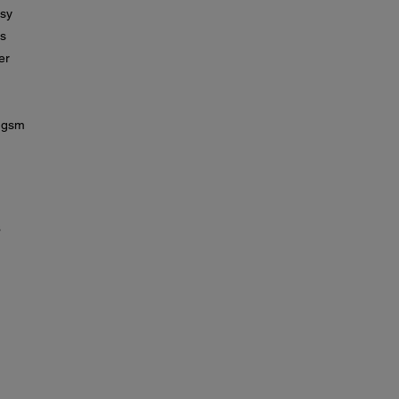
sy
s
er
5 gsm
s