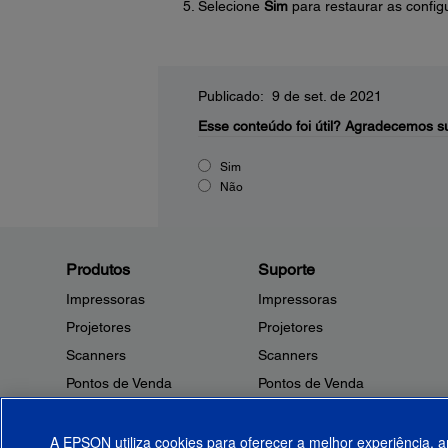
Selecione
Sim
para restaurar as config
Publicado: 9 de set. de 2021
Esse conteúdo foi útil?
Agradecemos su
Sim
Não
Produtos
Suporte
Impressoras
Impressoras
Projetores
Projetores
Scanners
Scanners
Pontos de Venda
Pontos de Venda
Robôs
Robôs
Microdispositivos
Outros Produtos
A EPSON utiliza cookies para oferecer a melhor experiência, a