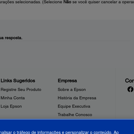
urações selecionadas. (Selecione
Não
se você quiser cancelar a opera
a resposta.
Con
Links Sugeridos
Empresa
Registre Seu Produto
Sobre a Epson
Minha Conta
História da Empresa
Loja Epson
Equipe Executiva
Trabalhe Conosco
Sala de Imprensa
Fale Conosco
nalisar o tráfego de informações e personalizar o conteúdo. Ao