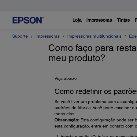
Loja
Impressoras
Tintas
P
Suporte
Impressoras
Impressoras multifuncionais
Eps
Como faço para resta
meu produto?
Veja abaixo.
Como redefinir os padrões
Se você tiver um problema com as configur
padrões de fábrica. Você pode escolher qu
todas elas.
Observação:
Esta configuração pode ser b
esta configuração, entre em contato com o
Aperte o botão
início, se necessário