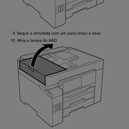
Seque a almofada com um pano limpo e seco.
Abra a tampa do AAD.