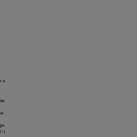
e a
 de
os
go.
(–).