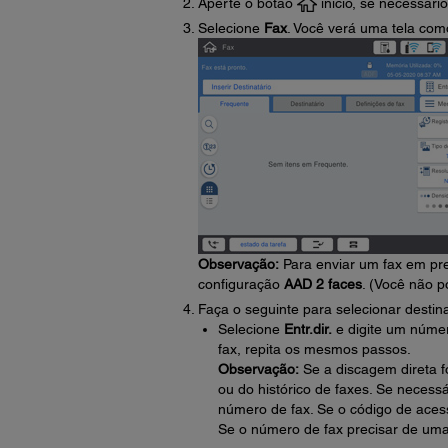
Aperte o botão
início, se necessário
Selecione
Fax
. Você verá uma tela com
Observação:
Para enviar um fax em pre
configuração
AAD 2 faces
. (Você não 
Faça o seguinte para selecionar destina
Selecione
Entr.dir.
e digite um númer
fax, repita os mesmos passos.
Observação:
Se a discagem direta fo
ou do histórico de faxes. Se necess
número de fax. Se o código de aces
Se o número de fax precisar de uma