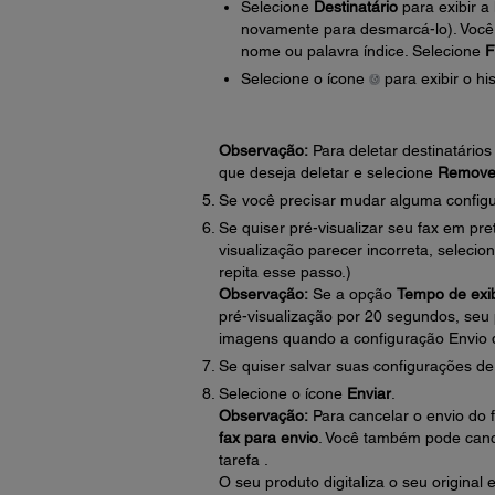
Selecione
Destinatário
para exibir a
novamente para desmarcá-lo). Você
nome ou palavra índice. Selecione
F
Selecione o ícone
para exibir o hi
Observação:
Para deletar destinatário
que deseja deletar e selecione
Remove
Se você precisar mudar alguma configu
Se quiser pré-visualizar seu fax em pr
visualização parecer incorreta, selecio
repita esse passo.)
Observação:
Se a opção
Tempo de exib
pré-visualização por 20 segundos, seu 
imagens quando a configuração Envio di
Se quiser salvar suas configurações de
Selecione o ícone
Enviar
.
Observação:
Para cancelar o envio do 
fax para envio
. Você também pode cancel
tarefa .
O seu produto digitaliza o seu original