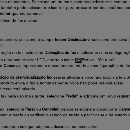
 lista de contatos. Selecione um ou mais contatos (selecione o contato
 também pode selecionar o ícone
para procurar por destinatários po
echar
quando terminar.
stórico de fax enviado.
s inseridos, selecione o campo
Inserir Destinatário
, selecione o destinat
r
.
ração de fax, selecione
Definições de fax
e selecione suas configuraç
eto e branco no visor LCD, aperte o ícone
Pré-vis.
. (Se a pré-
ne
Cancelar
, reposicione o documento ou mude as configurações de fa
ição da pré-visualização fax
estiver ativada e você não tocar na tela d
produto envia o fax automaticamente. Você não pode pré-visualizar
recto está ativada.
 fax para uso mais tarde, selecione
Predef.
e adicione um novo registro
fax, selecione
Parar
ou
Cancelar
, depois selecione a opção para
Cance
ar a tarefa ou verificar o estado da tarefa a partir da tela de estado 
 e pede que coloque páginas adicionais, se necessário.