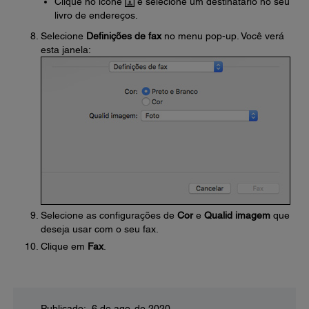
Clique no ícone
e selecione um destinatário no seu
livro de endereços.
Selecione
Definições de fax
no menu pop-up. Você verá
esta janela:
Selecione as configurações de
Cor
e
Qualid imagem
que
deseja usar com o seu fax.
Clique em
Fax
.
Publicado: 6 de ago. de 2020