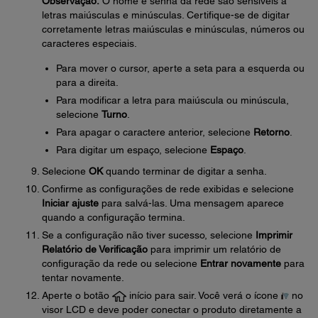
Observação:
O nome e senha da rede são sensíveis a
letras maiúsculas e minúsculas. Certifique-se de digitar
corretamente letras maiúsculas e minúsculas, números ou
caracteres especiais.
Para mover o cursor, aperte a seta para a esquerda ou
para a direita.
Para modificar a letra para maiúscula ou minúscula,
selecione
Turno
.
Para apagar o caractere anterior, selecione
Retorno
.
Para digitar um espaço, selecione
Espaço
.
Selecione
OK
quando terminar de digitar a senha.
Confirme as configurações de rede exibidas e selecione
Iniciar ajuste
para salvá-las. Uma mensagem aparece
quando a configuração termina.
Se a configuração não tiver sucesso, selecione
Imprimir
Relatório de Verificação
para imprimir um relatório de
configuração da rede ou selecione
Entrar novamente
para
tentar novamente.
Aperte o botão
início para sair. Você verá o ícone
no
visor LCD e deve poder conectar o produto diretamente a