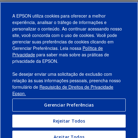
A EPSON utiliza cookies para oferecer a melhor
experiência, analisar o tráfego de informações e
personalizar o conteúdo. Ao continuar acessando nosso
site, você concorda com o uso de cookies. Você pode
gerenciar suas preferências de cookies clicando em
Gerenciar Preferências. Leia nossa
Política de
Produtos
Privacidade
para saber mais sobre as práticas de
privacidade da EPSON.
Suporte
Se desejar enviar uma solicitação de exclusão com
Links Sugeridos
relação às suas informações pessoais, preencha nosso
formulário de
Requisição de Direitos de Privacidade
Empresa
Epson.
Gerenciar Preferências
Conecte-se com a Epson
Rejeitar Todos
© 2026 Epson America, Inc.
Termos de Uso
Gerenciar Preferências
Aceitar Todos