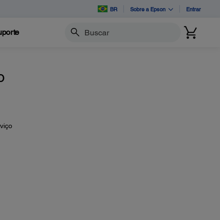
BR
Sobre a Epson
Entrar
porte
Buscar
o
viço