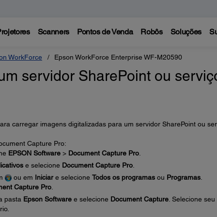
rojetores
Scanners
Pontos de Venda
Robôs
Soluções
Su
on WorkForce
Epson WorkForce Enterprise WF-M20590
 um servidor SharePoint ou serviç
ra carregar imagens digitalizadas para um servidor SharePoint ou ser
Document Capture Pro:
one
EPSON Software
>
Document Capture Pro
.
icativos
e selecione
Document Capture Pro
.
em
ou em
Iniciar
e selecione
Todos os programas
ou
Programas
.
ent Capture Pro
.
 a pasta
Epson Software
e selecione
Document Capture
. Selecione seu
rio.