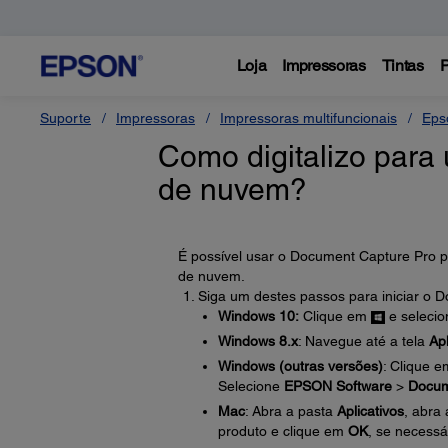
Loja
Impressoras
Tintas
P
Suporte
Impressoras
Impressoras multifuncionais
Eps
Como digitalizo para
de nuvem?
É possível usar o Document Capture Pro pa
de nuvem.
Siga um destes passos para iniciar o 
Windows 10:
Clique em
e seleci
Windows 8.x
: Navegue até a tela
Apl
Windows (outras versões)
: Clique 
Selecione
EPSON Software
>
Docum
Mac
: Abra a pasta
Aplicativos
, abra
produto e clique em
OK
, se necessá