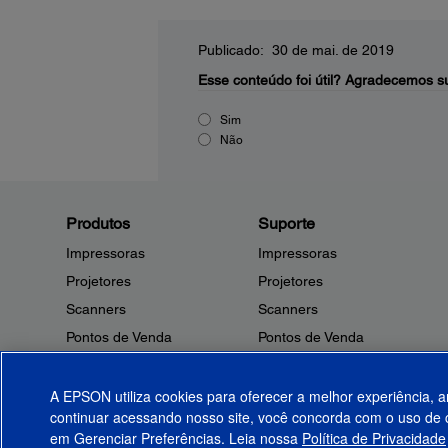
Publicado: 30 de mai. de 2019
Esse conteúdo foi útil?
Agradecemos su
Sim
Não
Produtos
Suporte
Impressoras
Impressoras
Projetores
Projetores
Scanners
Scanners
Pontos de Venda
Pontos de Venda
Robôs
Robôs
Microdispositivos
Outros Produtos
A EPSON utiliza cookies para oferecer a melhor experiência, a
continuar acessando nosso site, você concorda com o uso de c
Tintas
Notificações de Segurança
em Gerenciar Preferências. Leia nossa
Política de Privacidade