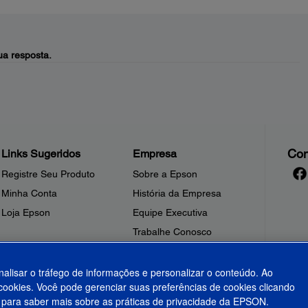
a resposta.
Con
Links Sugeridos
Empresa
Registre Seu Produto
Sobre a Epson
Minha Conta
História da Empresa
Loja Epson
Equipe Executiva
Trabalhe Conosco
Sala de Imprensa
Fale Conosco
nalisar o tráfego de informações e personalizar o conteúdo. Ao
ookies. Você pode gerenciar suas preferências de cookies clicando
Shakira + Epson
para saber mais sobre as práticas de privacidade da EPSON.