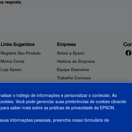
a resposta.
Con
Links Sugeridos
Empresa
Registre Seu Produto
Sobre a Epson
Minha Conta
História da Empresa
Loja Epson
Equipe Executiva
Trabalhe Conosco
Sala de Imprensa
Fale Conosco
nalisar o tráfego de informações e personalizar o conteúdo. Ao
ookies. Você pode gerenciar suas preferências de cookies clicando
Shakira + Epson
para saber mais sobre as práticas de privacidade da EPSON.
 suas informações pessoais, preencha nosso formulário de
olítica de Privacidade
Privacidade de Dados