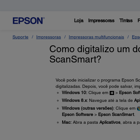
Loja
Impressoras
Tintas
P
Suporte
Impressoras
Impressoras multifuncionais
Eps
Como digitalizo um 
ScanSmart?
Você pode inicializar o programa Epson Sca
digitalizadas. Depois, você pode salvar, im
Windows 10:
Clique em
>
Epson Sof
Windows 8.x
: Navegue até a tela de
Apl
Windows (outras versões)
: Clique em
Epson Software
>
Epson ScanSmart
.
Mac:
Abra a pasta
Aplicativos
, abra a 