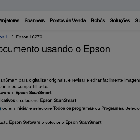
rojetores
Scanners
Pontos de Venda
Robôs
Soluções
Su
on L
Epson L6270
documento usando o Epson
nSmart para digitalizar originais, e revisar e editar facilmente imagen
primir ou compartilhá-las.
tware
>
Epson ScanSmart
.
icativos
e selecione
Epson ScanSmart
.
ou em
Iniciar
e selecione
Todos os programas
ou
Programas
. Seleci
pasta
Epson Software
e selecione
Epson ScanSmart
.