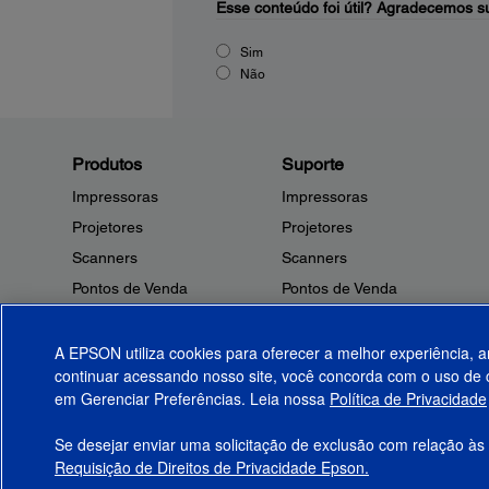
Esse conteúdo foi útil?
Agradecemos su
Sim
Não
Produtos
Suporte
Impressoras
Impressoras
Projetores
Projetores
Scanners
Scanners
Pontos de Venda
Pontos de Venda
Robôs
Robôs
Microdispositivos
Outros Produtos
A EPSON utiliza cookies para oferecer a melhor experiência, a
continuar acessando nosso site, você concorda com o uso de c
Tintas
Notificações de Segurança
em Gerenciar Preferências. Leia nossa
Política de Privacidade
Papel
Se desejar enviar uma solicitação de exclusão com relação às
Requisição de Direitos de Privacidade Epson.
© 2026 Epson America, Inc.
Termos de Uso
Gerenciar Preferências
P