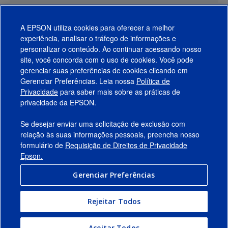
A EPSON utiliza cookies para oferecer a melhor
experiência, analisar o tráfego de informações e
personalizar o conteúdo. Ao continuar acessando nosso
site, você concorda com o uso de cookies. Você pode
gerenciar suas preferências de cookies clicando em
Gerenciar Preferências. Leia nossa
Política de
Produtos
Privacidade
para saber mais sobre as práticas de
privacidade da EPSON.
Suporte
Se desejar enviar uma solicitação de exclusão com
Links Sugeridos
relação às suas informações pessoais, preencha nosso
formulário de
Requisição de Direitos de Privacidade
Empresa
Epson.
Gerenciar Preferências
Conecte-se com a Epson
Rejeitar Todos
© 2026 Epson America, Inc.
Termos de Uso
Gerenciar Preferências
Aceitar Todos