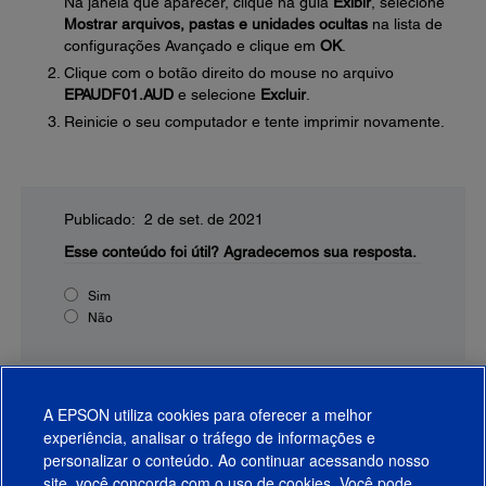
Na janela que aparecer, clique na guia
Exibir
, selecione
Mostrar arquivos, pastas e unidades ocultas
na lista de
configurações Avançado e clique em
OK
.
Clique com o botão direito do mouse no arquivo
EPAUDF01.AUD
e selecione
Excluir
.
Reinicie o seu computador e tente imprimir novamente.
Publicado: 2 de set. de 2021
Esse conteúdo foi útil?
Agradecemos sua resposta.
Sim
Não
A EPSON utiliza cookies para oferecer a melhor
experiência, analisar o tráfego de informações e
personalizar o conteúdo. Ao continuar acessando nosso
site, você concorda com o uso de cookies. Você pode