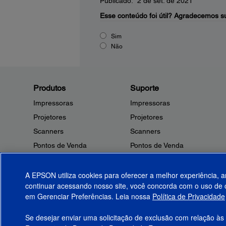
Publicado: 2 de set. de 2021
Esse conteúdo foi útil?
Agradecemos su
Sim
Não
Produtos
Suporte
Impressoras
Impressoras
Projetores
Projetores
Scanners
Scanners
Pontos de Venda
Pontos de Venda
Robôs
Robôs
Microdispositivos
Outros Produtos
A EPSON utiliza cookies para oferecer a melhor experiência, a
continuar acessando nosso site, você concorda com o uso de c
Tintas
Notificações de Segurança
em Gerenciar Preferências. Leia nossa
Política de Privacidade
Papel
Se desejar enviar uma solicitação de exclusão com relação às