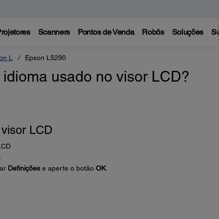
rojetores
Scanners
Pontos de Venda
Robôs
Soluções
Su
on L
Epson L5290
 idioma usado no visor LCD?
 visor LCD
 LCD
.
nar
Definições
e aperte o botão
OK
.