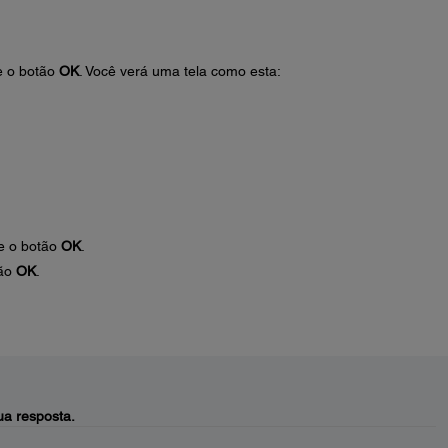
e o botão
OK
. Você verá uma tela como esta:
e o botão
OK
.
tão
OK
.
a resposta.