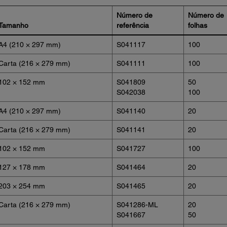
Número de
Número de
Tamanho
referência
folhas
A4 (210 × 297 mm)
S041117
100
Carta (216 × 279 mm)
S041111
100
102 × 152 mm
S041809
50
S042038
100
A4 (210 × 297 mm)
S041140
20
Carta (216 × 279 mm)
S041141
20
102 × 152 mm
S041727
100
127 × 178 mm
S041464
20
203 × 254 mm
S041465
20
Carta (216 × 279 mm)
S041286-ML
20
S041667
50