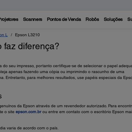
rojetores
Scanners
Pontos de Venda
Robôs
Soluções
Su
on L
Epson L3210
 faz diferença?
ia do seu impresso, portanto certifique-se de selecionar o papel adequ
esteja apenas fazendo uma cópia ou imprimindo o rascunho de uma
 Entretanto, para melhores resultados, use papéis especiais da Eps
s
genuínos da Epson através de um revendedor autorizado. Para encontr
te o site
epson.com.br
ou entre em contato com o escritório Epson ma
dia varia de acordo com o país.