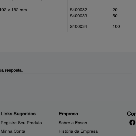
102 × 152 mm
S400032
20
S400033
50
S400034
100
a resposta.
Con
Links Sugeridos
Empresa
Registre Seu Produto
Sobre a Epson
Minha Conta
História da Empresa