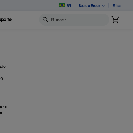
BR
Sobre a Epson
Entrar
porte
Buscar
ado
on
ar o
is