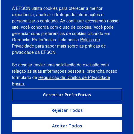
A EPSON utiliza cookies para oferecer a melhor
experiência, analisar o tráfego de informações e
personalizar o conteúdo. Ao continuar acessando nosso
site, você concorda com o uso de cookies. Você pode
gerenciar suas preferências de cookies clicando em
Gerenciar Preferências. Leia nossa
Política de
Produtos
Privacidade
para saber mais sobre as práticas de
privacidade da EPSON.
Suporte
Se desejar enviar uma solicitação de exclusão com
Links Sugeridos
relação às suas informações pessoais, preencha nosso
formulário de
Requisição de Direitos de Privacidade
Empresa
Epson.
Gerenciar Preferências
Conecte-se com a Epson
Rejeitar Todos
© 2026 Epson America, Inc.
Termos de Uso
Gerenciar Preferências
Aceitar Todos
Política de Privacidade
Privacidade de Dados