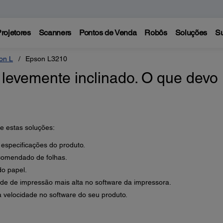
rojetores
Scanners
Pontos de Venda
Robôs
Soluções
Su
on L
Epson L3210
levemente inclinado. O que devo
te estas soluções:
 especificações do produto.
comendado de folhas.
do papel.
de de impressão mais alta no software da impressora.
a velocidade no software do seu produto.