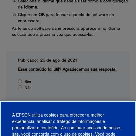
Selecione o idioma que deseja usar como a configuração
de
Idioma
.
Clique em
OK
para fechar a janela do software da
impressora.
As telas do software da impressora aparecem no idioma
selecionado a próxima vez que acessá-las.
Publicado: 26 de ago. de 2021
Esse conteúdo foi útil?
Agradecemos sua resposta.
Sim
Não
A EPSON utiliza cookies para oferecer a melhor
experiência, analisar o tráfego de informações e
personalizar o conteúdo. Ao continuar acessando nosso
site, você concorda com o uso de cookies. Você pode