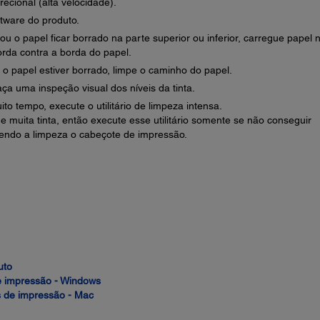
recional (alta velocidade).
tware do produto.
u o papel ficar borrado na parte superior ou inferior, carregue papel 
orda contra a borda do papel.
o papel estiver borrado, limpe o caminho do papel.
aça uma inspeção visual dos níveis da tinta.
o tempo, execute o utilitário de limpeza intensa.
muita tinta, então execute esse utilitário somente se não conseguir
endo a limpeza o cabeçote de impressão.
uto
e impressão - Windows
s de impressão - Mac