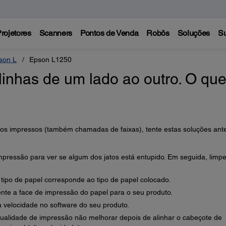
rojetores
Scanners
Pontos de Venda
Robôs
Soluções
Su
son L
Epson L1250
inhas de um lado ao outro. O qu
nos impressos (também chamadas de faixas), tente estas soluções ant
mpressão para ver se algum dos jatos está entupido. Em seguida, limpe
 tipo de papel corresponde ao tipo de papel colocado.
nte a face de impressão do papel para o seu produto.
a velocidade no software do seu produto.
qualidade de impressão não melhorar depois de alinhar o cabeçote de