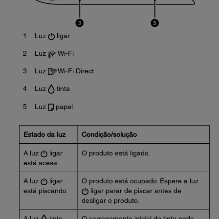
1
Luz
ligar
2
Luz
Wi-Fi
3
Luz
Wi-Fi Direct
4
Luz
tinta
5
Luz
papel
Estado da luz
Condição/solução
A luz
ligar
O produto está ligado.
está acesa
A luz
ligar
O produto está ocupado. Espere a luz
está piscando
ligar parar de piscar antes de
desligar o produto.
A luz
tinta
O carregamento inicial de tinta pode