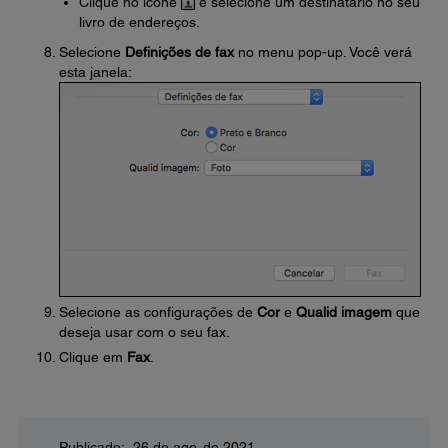
Clique no ícone
e selecione um destinatário no seu
livro de endereços.
Selecione
Definições de fax
no menu pop-up. Você verá
esta janela:
Selecione as configurações de
Cor
e
Qualid imagem
que
deseja usar com o seu fax.
Clique em
Fax
.
Publicado: 26 de ago. de 2021