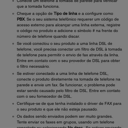
Conecte um telefone à tomada de parede para verificar
que a tomada funciona.
Cheque a opção de
Tipo de linha
e a configure como
PBX
. Se o seu sistema telefônico requerer um código de
acesso externo para alcançar uma linha externa, registre
o código no produto e adicione o símbolo # na frente do
número de telefone quando discar.
Se você conectou o seu produto a uma linha DSL de
telefone, você precisa conectar um filtro de DSL à tomada
de telefone para permitir o envio de fax através da linha.
Entre em contato com o seu provedor de DSL para obter
o filtro necessário.
Se estiver conectado a uma linha de telefone DSL,
conecte o produto diretamente na tomada de telefone na
parede e envie um fax. Se funcionar, o problema pode
estar sendo causado pelo filtro de DSL. Entre em contato
com o seu fornecedor de DSL.
Certifique-se de que tenha instalado o driver de FAX para
o seu produto e que ele não esteja pausado.
Os dados sendo enviados podem ser muito grandes.
Tente enviar os faxes em grupos, usando um telefone
conectado ou selecionando
No desc.
. Se estiver enviando