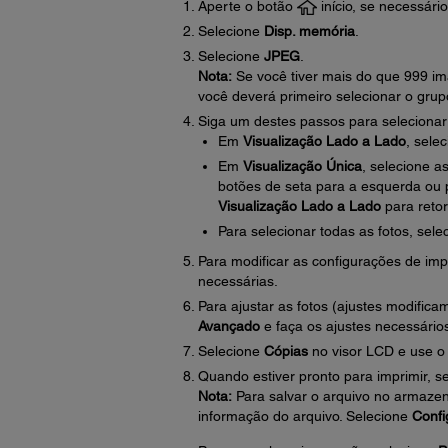
Aperte o botão
início, se necessário
Selecione
Disp. memória
.
Selecione
JPEG
.
Nota:
Se você tiver mais do que 999 im
você deverá primeiro selecionar o grupo
Siga um destes passos para selecionar 
Em
Visualização Lado a Lado
, sele
Em
Visualização Única
, selecione a
botões de seta para a esquerda ou pa
Visualização Lado a Lado
para retor
Para selecionar todas as fotos, sele
Para modificar as configurações de im
necessárias.
Para ajustar as fotos (ajustes modifica
Avançado
e faça os ajustes necessário
Selecione
Cópias
no visor LCD e use o 
Quando estiver pronto para imprimir, s
Nota:
Para salvar o arquivo no armazen
informação do arquivo. Selecione
Confi