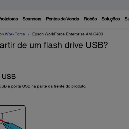
rojetores
Scanners
Pontos de Venda
Robôs
Soluções
Su
on WorkForce
Epson WorkForce Enterprise AM-C400
rtir de um flash drive USB?
o USB
SB à porta USB na parte da frente do produto.