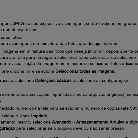
.
agens JPEG no seu dispositivo, as imagens serão divididas em grupos
 que deseja exibir.
suas fotos:
cione as imagens em miniatura das fotos que deseja imprimir.
s imagens em miniatura das fotos que deseja imprimir, depois aperte o
ra a direita para navegar e selecionar fotos adicionais, ou selecione
nar à visualização da imagem em miniatura e selecionar fotos adiciona
cione o ícone
e selecione
Seleccionar todas as imagens
.
pressão, selecione
Definições básicas
e selecione as configurações
m somente as suas cópias imprimidas, não os arquivos originais), selec
s.
teclado numérico na tela para selecionar o número de cópias (até 999
elecione o ícone
Imprimir
.
amento interno, selecione
Avançado
>
Armazenamento Arquivo
e digit
guração
para selecionar se o arquivo deve ou não ser impresso.