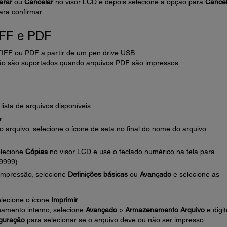
arar
ou
Cancelar
no visor LCD e depois selecione a opção para
Cancel
ra confirmar.
IFF e PDF
TIFF ou PDF a partir de um pen drive USB.
ão são suportados quando arquivos PDF são impressos.
.
ista de arquivos disponíveis.
r.
o arquivo, selecione o ícone de seta no final do nome do arquivo.
elecione
Cópias
no visor LCD e use o teclado numérico na tela para
9999).
 impressão, selecione
Definições básicas
ou
Avançado
e selecione as
elecione o ícone
Imprimir
.
amento interno, selecione
Avançado
>
Armazenamento Arquivo
e digit
guração
para selecionar se o arquivo deve ou não ser impresso.